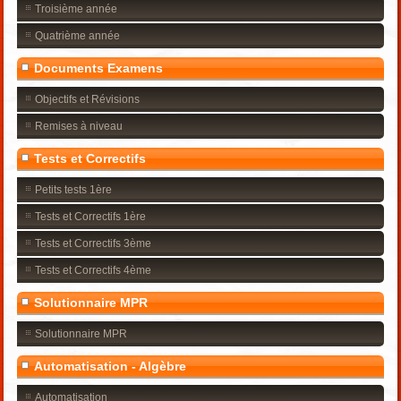
Troisième année
Quatrième année
Documents Examens
Objectifs et Révisions
Remises à niveau
Tests et Correctifs
Petits tests 1ère
Tests et Correctifs 1ère
Tests et Correctifs 3ème
Tests et Correctifs 4ème
Solutionnaire MPR
Solutionnaire MPR
Automatisation - Algèbre
Automatisation